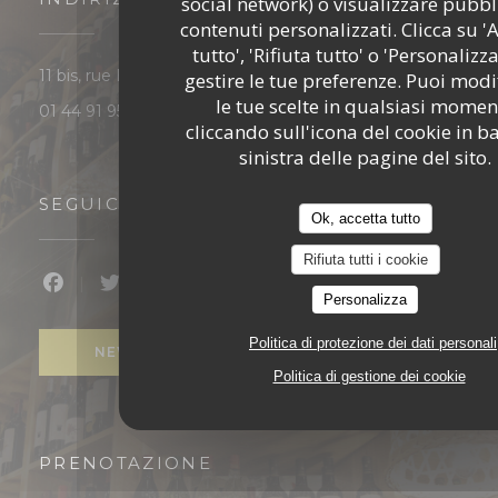
social network) o visualizzare pubbl
contenuti personalizzati. Clicca su '
tutto', 'Rifiuta tutto' o 'Personalizz
((apre una nuova finestra))
11 bis, rue Blanche 75009 Paris
gestire le tue preferenze. Puoi modi
le tue scelte in qualsiasi momen
01 44 91 95 96
cliccando sull'icona del cookie in b
sinistra delle pagine del sito.
SEGUICI
Ok, accetta tutto
Rifiuta tutti i cookie
Facebook ((apre una nuova finestra))
Twitter ((apre una nuova finestra))
Instagram ((apre una nuova finest
Personalizza
Politica di protezione dei dati personali
NEWSLETTER
Politica di gestione dei cookie
PRENOTAZIONE