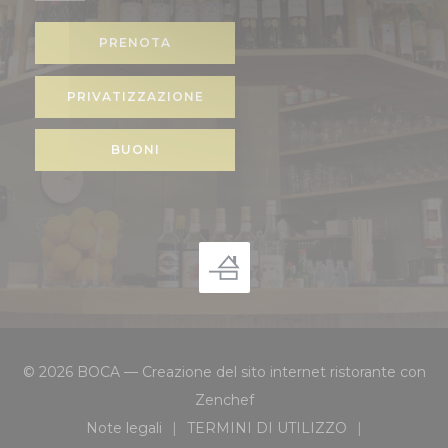
PRENOTA
PRIVATIZZAZIONE
BUONI
© 2026 BOCA — Creazione del sito internet ristorante con
((apre una nuova finestra))
Zenchef
Note legali
TERMINI DI UTILIZZO
((apre una nuova finestra))
((apre una nuova finestra