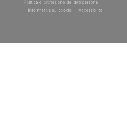
Politica di protezione dei dati personali
((apre una nuova finestra))
Informativa sui cookie
Accessibilita
((apre una nuova finestra))
((apre una nuova fi