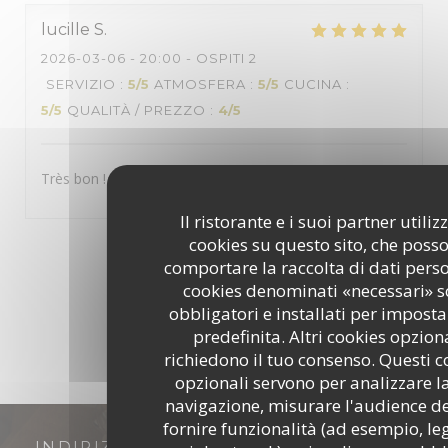
lucille
S
2026-03-06
- 20:00 - OSPITI 2
SERVIZIO
:
5
/5
ATMOSFERA
:
5
/5
CUCINA
:
5
/5
QUALITÀ / PREZZO
:
4
/5
Très bon !
Il ristorante e i suoi partner utili
cookies su questo sito, che poss
1
2
3
comportare la raccolta di dati person
cookies denominati «necessari» 
obbligatori e installati per impost
predefinita. Altri cookies opzion
richiedono il tuo consenso. Questi c
opzionali servono per analizzare l
navigazione, misurare l'audience del
fornire funzionalità (ad esempio, le
INDIRIZZO