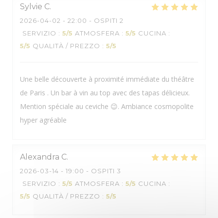
Sylvie
C
2026-04-02
- 22:00 - OSPITI 2
SERVIZIO
:
5
/5
ATMOSFERA
:
5
/5
CUCINA
:
BOCA
5
/5
QUALITÀ / PREZZO
:
5
/5
Une belle découverte à proximité immédiate du théâtre
de Paris . Un bar à vin au top avec des tapas délicieux.
Mention spéciale au ceviche 😉. Ambiance cosmopolite
hyper agréable
Alexandra
C
2026-03-14
- 19:00 - OSPITI 3
SERVIZIO
:
5
/5
ATMOSFERA
:
5
/5
CUCINA
:
5
/5
QUALITÀ / PREZZO
:
5
/5