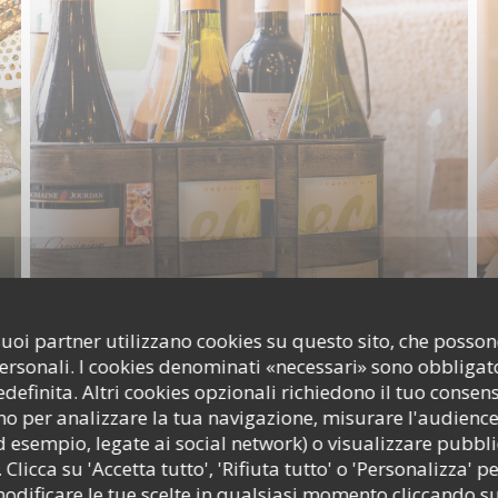
i suoi partner utilizzano cookies su questo sito, che poss
personali. I cookies denominati «necessari» sono obbligator
efinita. Altri cookies opzionali richiedono il tuo consen
o per analizzare la tua navigazione, misurare l'audience 
d esempio, legate ai social network) o visualizzare pubbli
 Clicca su 'Accetta tutto', 'Rifiuta tutto' o 'Personalizza' pe
odificare le tue scelte in qualsiasi momento cliccando su