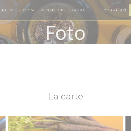
ENU
FOTO
RECENSIONI
STAMPA
CONTATTACI
((APRE UNA NUOVA F
((APRE UNA NUOV
Foto
La carte