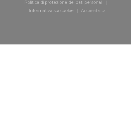
Politica di protezione dei dati personali
((apre una nuova finestra))
Informativa sui cookie
Accessibilita
((apre una nuova finestra))
((apre una nuova fi