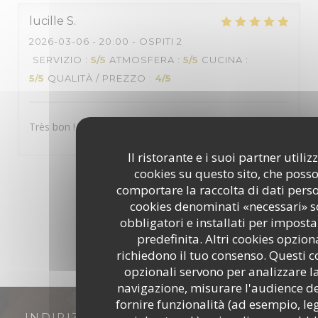
lucille
S
2026-03-06
- 20:00 - OSPITI 2
SERVIZIO
:
5
/5
ATMOSFERA
:
5
/5
CUCINA
:
5
/5
QUALITÀ / PREZZO
:
4
/5
Très bon !
Il ristorante e i suoi partner utili
cookies su questo sito, che poss
1
2
3
comportare la raccolta di dati person
cookies denominati «necessari» 
obbligatori e installati per impost
predefinita. Altri cookies opzion
richiedono il tuo consenso. Questi c
opzionali servono per analizzare l
navigazione, misurare l'audience del
fornire funzionalità (ad esempio, le
INDIRIZZO