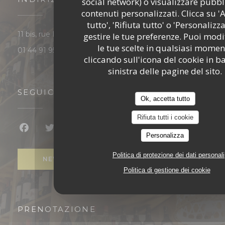
social network) o visualizzare pubbl
contenuti personalizzati. Clicca su '
tutto', 'Rifiuta tutto' o 'Personalizz
((apre una nuova finestra))
11 bis, rue Blanche 75009 Paris
gestire le tue preferenze. Puoi modi
le tue scelte in qualsiasi momen
01 44 91 95 96
cliccando sull'icona del cookie in b
sinistra delle pagine del sito.
SEGUICI
Ok, accetta tutto
Rifiuta tutti i cookie
Facebook ((apre una nuova finestra))
Twitter ((apre una nuova finestra))
Instagram ((apre una nuova finest
Personalizza
Politica di protezione dei dati personali
NEWSLETTER
Politica di gestione dei cookie
PRENOTAZIONE