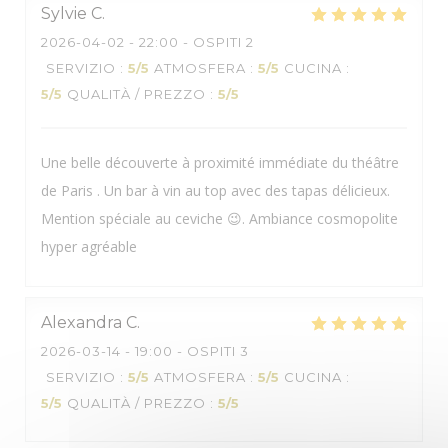
Sylvie
C
2026-04-02
- 22:00 - OSPITI 2
SERVIZIO
:
5
/5
ATMOSFERA
:
5
/5
CUCINA
:
BOCA
5
/5
QUALITÀ / PREZZO
:
5
/5
Une belle découverte à proximité immédiate du théâtre
de Paris . Un bar à vin au top avec des tapas délicieux.
Mention spéciale au ceviche 😉. Ambiance cosmopolite
hyper agréable
Alexandra
C
2026-03-14
- 19:00 - OSPITI 3
SERVIZIO
:
5
/5
ATMOSFERA
:
5
/5
CUCINA
:
5
/5
QUALITÀ / PREZZO
:
5
/5