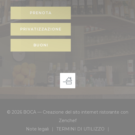
PRENOTA
PRIVATIZZAZIONE
BUONI
© 2026 BOCA — Creazione del sito internet ristorante con
((apre una nuova finestra))
Zenchef
Note legali
TERMINI DI UTILIZZO
((apre una nuova finestra))
((apre una nuova finestra