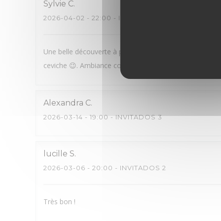
Sylvie
C
2026-04-02
- 22:00 - INVITADOS 2
Une belle découverte à proximité immédiate du théâtre d
ceviche 😉. Ambiance cosmopolite hyper agréable
Alexandra
C
2026-03-14
- 19:00 - INVITADOS 3
lucille
S
2026-03-06
- 20:00 - INVITADOS 2
Très bon !