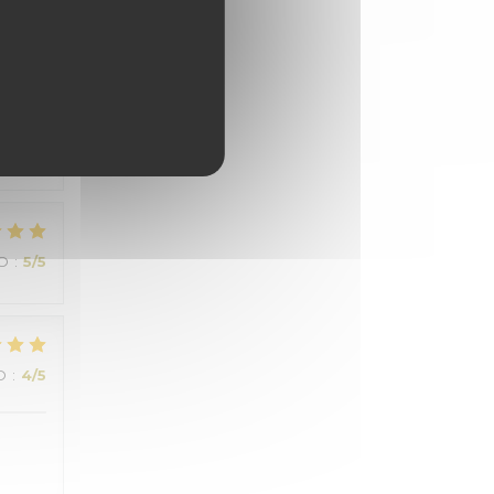
IO
:
5
/5
ale au
IO
:
5
/5
O
:
4
/5