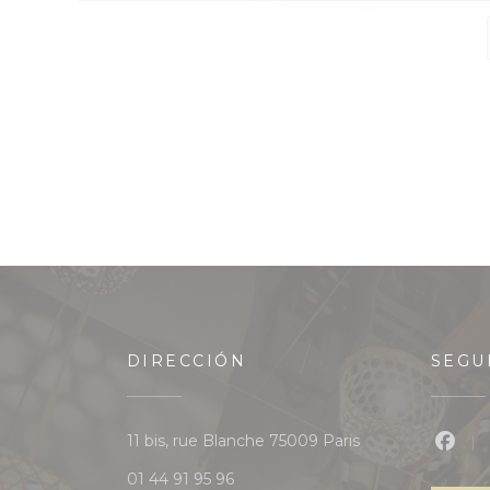
DIRECCIÓN
SEGU
((abre en una nu
11 bis, rue Blanche 75009 Paris
Face
01 44 91 95 96