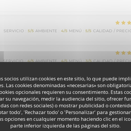
SERVICIO
:
5
/5
AMBIENTE
:
4
/5
MENÚ
:
5
/5
CALIDAD / PRECI
SERVICIO
:
4
/5
AMBIENTE
:
4
/5
MENÚ
:
3
/5
CALIDAD / PRECI
s socios utilizan cookies en este sitio, lo que puede impl
s. Las cookies denominadas «necesarias» son obligatoria
cookies opcionales requieren su consentimiento. Estas co
ar su navegación, medir la audiencia del sitio, ofrecer f
adas con redes sociales) o mostrar publicidad o contenid
ptar todo', 'Rechazar todo' o 'Personalizar' para gestionar
SERVICIO
:
4
/5
AMBIENTE
:
4
/5
MENÚ
:
3
/5
CALIDAD / PRECI
 opciones en cualquier momento haciendo clic en el ico
BOCA
parte inferior izquierda de las páginas del sitio.