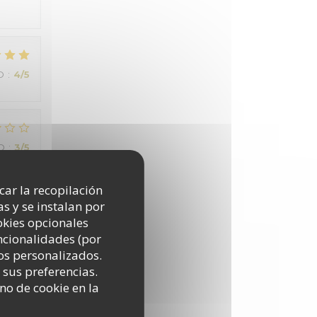
O
:
4
/5
O
:
3
/5
icar la recopilación
s y se instalan por
okies opcionales
uncionalidades (por
os personalizados.
 sus preferencias.
O
:
3
/5
no de cookie en la