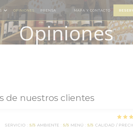
S
OPINIONES
PRENSA
MAPA Y CONTACTO
RESER
((ABRE EN UNA NUEVA VENTANA))
((ABRE EN UNA NUEVA VENTANA
Opiniones
s de nuestros clientes
SERVICIO
:
5
/5
AMBIENTE
:
5
/5
MENÚ
:
5
/5
CALIDAD / PREC