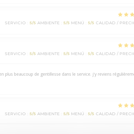
SERVICIO
:
5
/5
AMBIENTE
:
5
/5
MENÚ
:
5
/5
CALIDAD / PREC
SERVICIO
:
5
/5
AMBIENTE
:
5
/5
MENÚ
:
5
/5
CALIDAD / PREC
 en plus beaucoup de gentillesse dans le service. j'y reviens régulièrem
SERVICIO
:
5
/5
AMBIENTE
:
5
/5
MENÚ
:
5
/5
CALIDAD / PREC