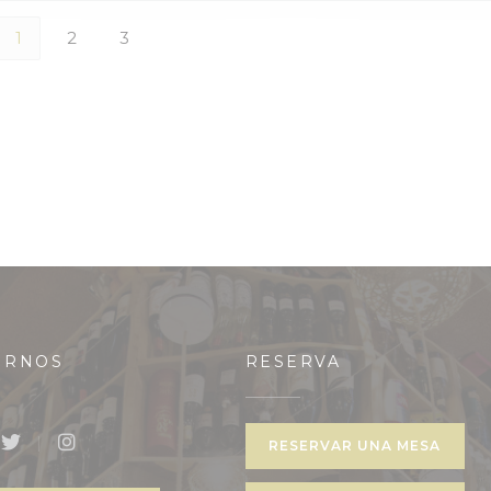
1
2
3
IRNOS
RESERVA
eva ventana))
RESERVAR UNA MESA
book ((abre en una nueva ventana))
Twitter ((abre en una nueva ventana))
Instagram ((abre en una nueva ventana))