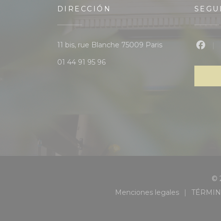
DIRECCIÓN
SEGU
((abre en una nu
11 bis, rue Blanche 75009 Paris
Face
01 44 91 95 96
© 
Menciones legales
TÉRMIN
((abre en una nueva