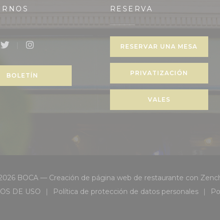
IRNOS
RESERVA
eva ventana))
RESERVAR UNA MESA
book ((abre en una nueva ventana))
Twitter ((abre en una nueva ventana))
Instagram ((abre en una nueva ventana))
PRIVATIZACIÓN
BOLETÍN
VALES
2026 BOCA — Creación de página web de restaurante con
Zenc
OS DE USO
Política de protección de datos personales
Po
 ventana))
((abre en una nueva ventana))
((abre en una nueva venta