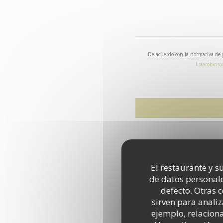
De acuerdo con la normativa de p
listarobinso
El restaurante y su
de datos personale
defecto. Otras 
sirven para analiz
ejemplo, relacion