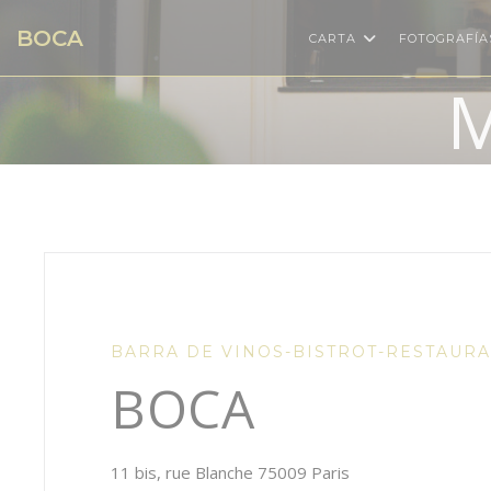
Personalización de sus opciones de cookies
BOCA
CARTA
FOTOGRAFÍA
M
BARRA DE VINOS-BISTROT-RESTAUR
BOCA
((abre en una nuev
11 bis, rue Blanche 75009 Paris