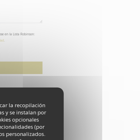
se en la Lista Robinson:
dad
.
icar la recopilación
s y se instalan por
okies opcionales
uncionalidades (por
os personalizados.