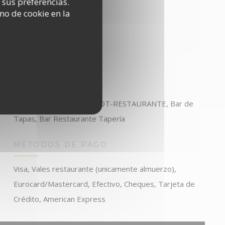
 sus preferencias.
no de cookie en la
TIPO DE NEGOCIO
BARRA DE VINOS-BISTROT-RESTAURANTE, Bar de
Tapas, Bar Restaurante Tapería
MÉTODOS DE PAGO
Visa, Vales restaurante (unicamente almuerzo),
Eurocard/Mastercard, Efectivo, Cheques, Tarjeta de
Crédito, American Express