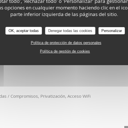
ptar todo', 'Rechazar todo' o 'Personalizar' para gestionar
RANTE
PARIS
 opciones en cualquier momento haciendo clic en el ico
BOCA
ral
parte inferior izquierda de las páginas del sitio.
OK, aceptar todas
Denegar todas las cookies
Personalizar
Política de protección de datos personales
Política de gestión de cookies
oderna
odas / Compromisos, Privatización, Acceso WiFi