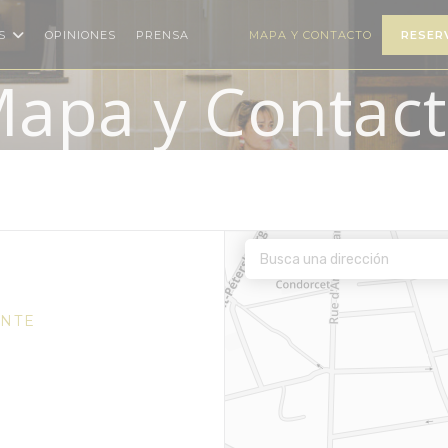
S
OPINIONES
PRENSA
MAPA Y CONTACTO
RESER
((ABRE EN UNA NUEVA VENTANA))
((ABRE EN UNA NUEVA VENTANA
apa y Contac
ANTE
a ventana))