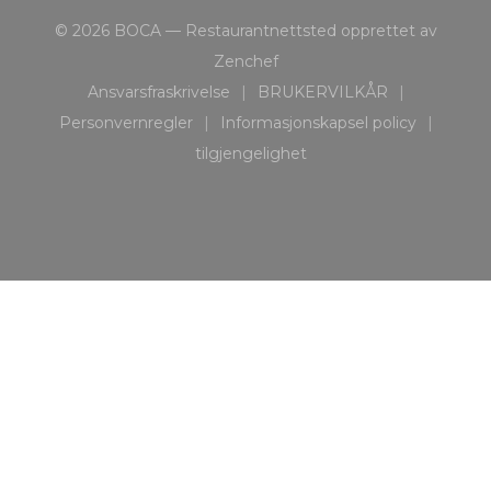
© 2026 BOCA — Restaurantnettsted opprettet av
((åpner i et nytt vindu))
Zenchef
Ansvarsfraskrivelse
BRUKERVILKÅR
((åpner i et nytt vindu))
((åpner i et nytt vind
Personvernregler
Informasjonskapsel policy
((åpner i et nytt vindu))
((åpner i et nytt vindu
tilgjengelighet
((åpner i et nytt vindu))