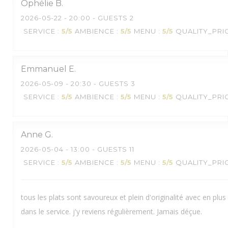
Ophélie
B
2026-05-22
- 20:00 - GUESTS 2
SERVICE
:
5
/5
AMBIENCE
:
5
/5
MENU
:
5
/5
QUALITY_PRI
Emmanuel
E
2026-05-09
- 20:30 - GUESTS 3
SERVICE
:
5
/5
AMBIENCE
:
5
/5
MENU
:
5
/5
QUALITY_PRI
Anne
G
2026-05-04
- 13:00 - GUESTS 11
SERVICE
:
5
/5
AMBIENCE
:
5
/5
MENU
:
5
/5
QUALITY_PRI
tous les plats sont savoureux et plein d'originalité avec en plu
dans le service. j'y reviens régulièrement. Jamais déçue.