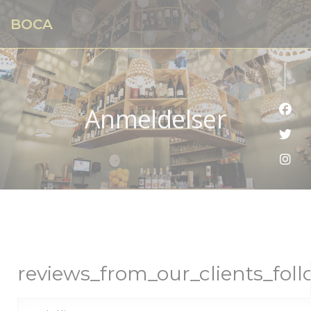
Panel for informasjonskapsler
BOCA
Anmeldelser
Faceb
Twitt
Insta
reviews_from_our_clients_fol