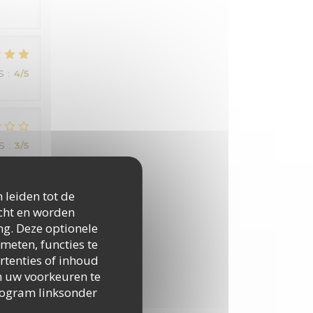
S
:
4
/5
JS
:
3
/5
 leiden tot de
icht en worden
ng. Deze optionele
meten, functies te
rtenties of inhoud
JS
:
3
/5
 om uw voorkeuren te
togram linksonder