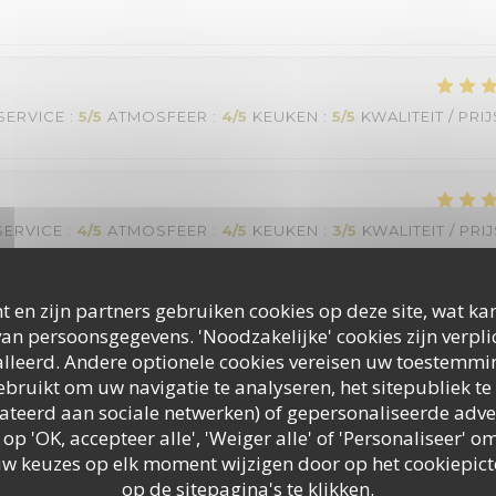
SERVICE
:
5
/5
ATMOSFEER
:
4
/5
KEUKEN
:
5
/5
KWALITEIT / PRIJ
SERVICE
:
4
/5
ATMOSFEER
:
4
/5
KEUKEN
:
3
/5
KWALITEIT / PRI
t en zijn partners gebruiken cookies op deze site, wat kan
an persoonsgegevens. 'Noodzakelijke' cookies zijn verpl
lleerd. Andere optionele cookies vereisen uw toestemmi
bruikt om uw navigatie te analyseren, het sitepubliek te 
elateerd aan sociale netwerken) of gepersonaliseerde adve
SERVICE
:
4
/5
ATMOSFEER
:
4
/5
KEUKEN
:
3
/5
KWALITEIT / PRI
 op 'OK, accepteer alle', 'Weiger alle' of 'Personaliseer'
uw keuzes op elk moment wijzigen door op het cookiepic
BOCA
op de sitepagina's te klikken.