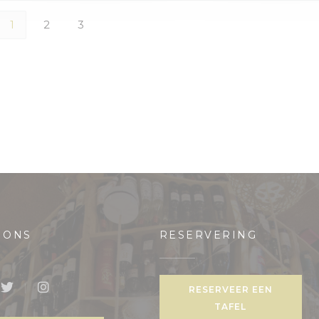
1
2
3
 ONS
RESERVERING
euw venster))
RESERVEER EEN
book ((opent in een nieuw venster))
Twitter ((opent in een nieuw venster))
Instagram ((opent in een nieuw venster))
TAFEL