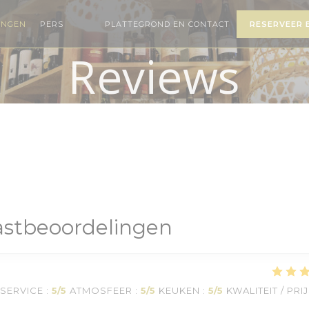
INGEN
PERS
PLATTEGROND EN CONTACT
RESERVEER 
((OPENT IN EEN NIEUW VENSTER))
((OPENT IN EEN NIEUW VENSTER))
Reviews
stbeoordelingen
SERVICE
:
5
/5
ATMOSFEER
:
5
/5
KEUKEN
:
5
/5
KWALITEIT / PRI