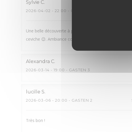
Sylvie
C
2026-04-02
- 22:00 - GASTEN 2
Une belle découverte à proximité immédiate du théâtre d
ceviche 😉. Ambiance cosmopolite hyper agréable
Alexandra
C
2026-03-14
- 19:00 - GASTEN 3
lucille
S
2026-03-06
- 20:00 - GASTEN 2
Très bon !