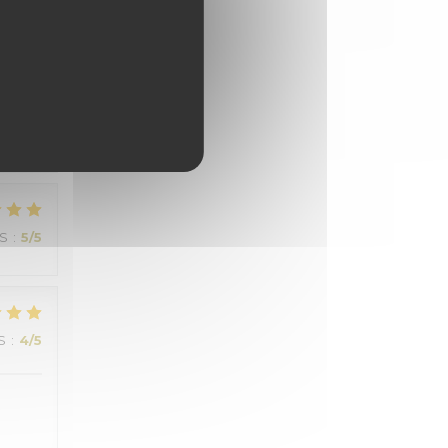
JS
:
5
/5
ale au
JS
:
5
/5
S
:
4
/5