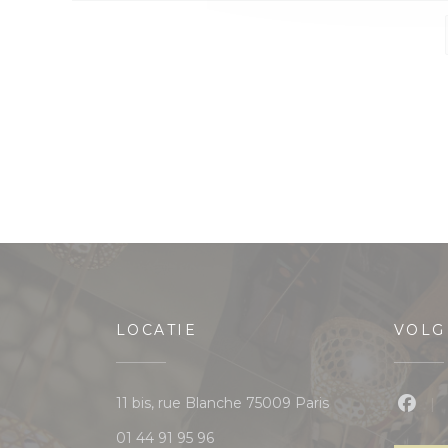
LOCATIE
VOLG
((opent in een ni
11 bis, rue Blanche 75009 Paris
Face
01 44 91 95 96