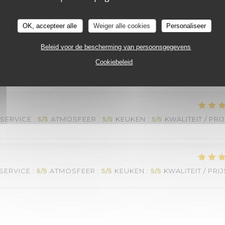
SERVICE
:
5
/5
ATMOSFEER
:
5
/5
KEUKEN
:
5
/5
KWALITEIT / PRI
OK, accepteer alle
Weiger alle cookies
Personaliseer
Beleid voor de bescherming van persoonsgegevens
e Paris . Un bar à vin au top avec des tapas délicieux. Mention spéci
Cookiebeleid
SERVICE
:
5
/5
ATMOSFEER
:
5
/5
KEUKEN
:
5
/5
KWALITEIT / PRI
SERVICE
:
5
/5
ATMOSFEER
:
5
/5
KEUKEN
:
5
/5
KWALITEIT / PRIJ