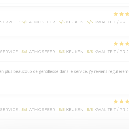
SERVICE
:
5
/5
ATMOSFEER
:
5
/5
KEUKEN
:
5
/5
KWALITEIT / PRI
SERVICE
:
5
/5
ATMOSFEER
:
5
/5
KEUKEN
:
5
/5
KWALITEIT / PRI
 en plus beaucoup de gentillesse dans le service. j'y reviens régulièrem
SERVICE
:
5
/5
ATMOSFEER
:
5
/5
KEUKEN
:
5
/5
KWALITEIT / PRI