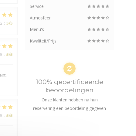
Service
Atmosfeer
JS
:
5
/5
Menu's
Kwaliteit/Prijs
JS
:
5
/5
ent.
100% gecertificeerde
beoordelingen
Onze klanten hebben na hun
reservering een beoordeling gegeven
JS
:
5
/5